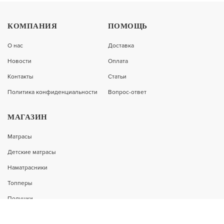
КОМПАНИЯ
ПОМОЩЬ
ПОДРОБНЕЕ
12 150
О нас
Доставка
Новости
Оплата
Контакты
Статьи
Политика конфиденциальности
Вопрос-ответ
МАТРАС STANDART LIGHT M ROLL
МАГАЗИН
Матрасы
ПОДРОБНЕЕ
10 320
Детские матрасы
Наматрасники
Топперы
-9%
Подушки
МАТРАС BASE M ROLL
Одеяла и пледы