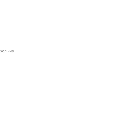
м
ехол низ
-42%