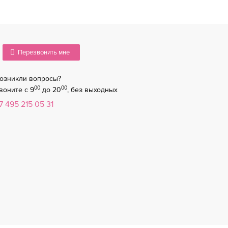
Перезвонить мне
У 5
ТОППЕР LONAX LX 6
озникли вопросы?
00
00
8 858
воните с 9
до 20
, без выходных
ОДРОБНЕЕ
ПОДРОБНЕЕ
5 314
7 495 215 05 31
-42%