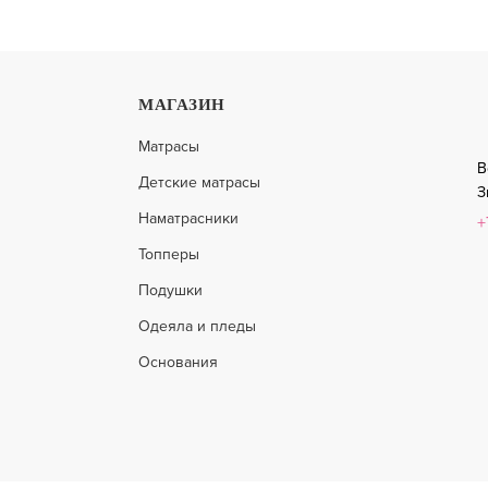
МАГАЗИН
NAX LX RELAX ППУ 3
ТОППЕР LONAX LX RELAX ПП
Матрасы
В
Детские матрасы
7 936
З
ПОДРОБНЕЕ
П
4 999
Наматрасники
+
Топперы
Подушки
-37%
Одеяла и пледы
Основания