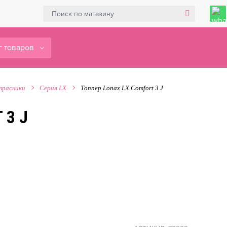
г товаров
расники
Серия LX
Топпер Lonax LX Comfort 3 J
 3 J