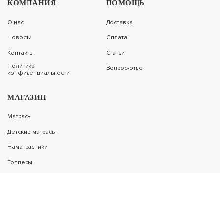
КОМПАНИЯ
ПОМОЩЬ
ПОДРОБНЕЕ
28 027
О нас
Доставка
Новости
Оплата
Контакты
Статьи
-45%
Политика
Вопрос-ответ
МАТРАС LONAX MEDIUM LIGHT S1000
конфиденциальности
МАГАЗИН
40 293
ПОДРОБНЕЕ
22 161
Матрасы
Детские матрасы
Наматрасники
-42%
Топперы
МАТРАС LONAX LATEX TFK
Подушки
Одеяла и пледы
36 950
Основания
ПОДРОБНЕЕ
21 431