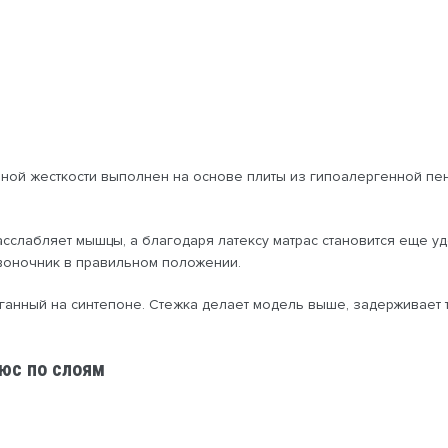
нной жесткости выполнен на основе плиты из гипоалергенной пе
расслабляет мышцы, а благодаря латексу матрас становится еще
воночник в правильном положении.
еганный на синтепоне. Стежка делает модель выше, задерживает 
юс по слоям