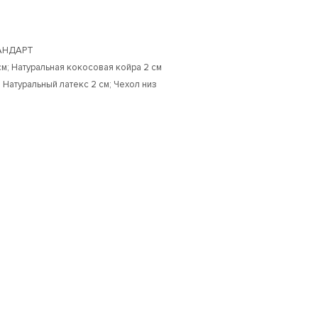
ТАНДАРТ
см; Натуральная кокосовая койра 2 см
 Натуральный латекс 2 см; Чехол низ
-9%