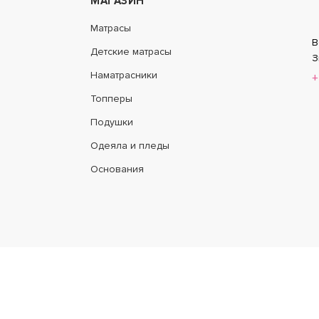
МАГАЗИН
NAX FOAM HARD MEDIUM
МАТРАС LONAX FOAM MEDIU
Матрасы
В
Детские матрасы
20 277
З
ПОДРОБНЕЕ
П
18 249
Наматрасники
+
Топперы
Подушки
-10%
Одеяла и пледы
Основания
Вся представлен
NAX FOAM COCOS 3 MAX
МАТРАС LONAX FOAM LATEX
наличия на с
MAX
каких усл