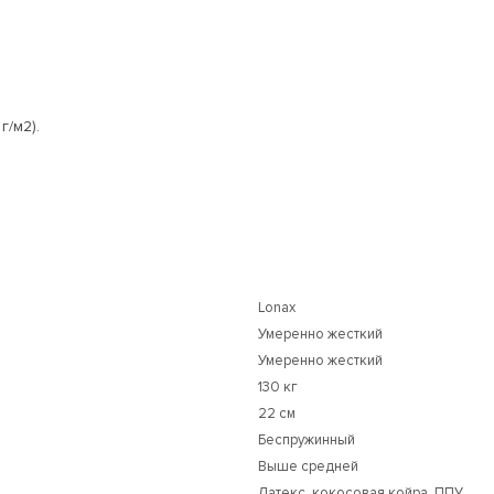
г/м2).
Lonax
Умеренно жесткий
Умеренно жесткий
130 кг
22 см
Беспружинный
Выше средней
Латекс, кокосовая койра, ППУ