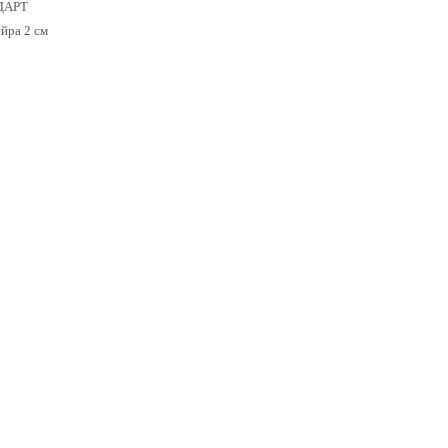
НДАРТ
ойра 2 см
-4%