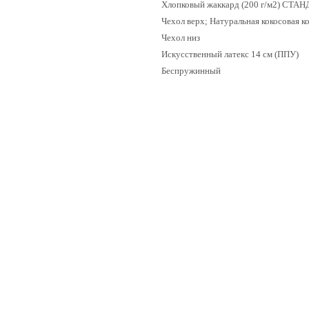
Хлопковый жаккард (200 г/м2) СТА
Чехол верх; Натуральная кокосовая к
Чехол низ
Искусственный латекс 14 см (ППУ)
Беспружинный
-9%