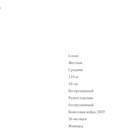
.
Lonax
Жесткая
Средняя
110 кг
16 см
Беспружинный
Разностороняя
беспружинный
Кокосовая койра, ППУ
36 месяцев
Жаккард