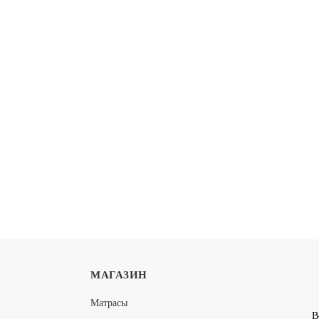
ONAX FOAM COCOS
МАТРАС LONAX FOAM ME
 MAX PLUS
18 155
ПОДРОБНЕЕ
П
16 340
-10%
МАГАЗИН
ONAX FOAM HARD MEDIUM
МАТРАС LONAX FOAM LAT
Матрасы
3 MAX
В