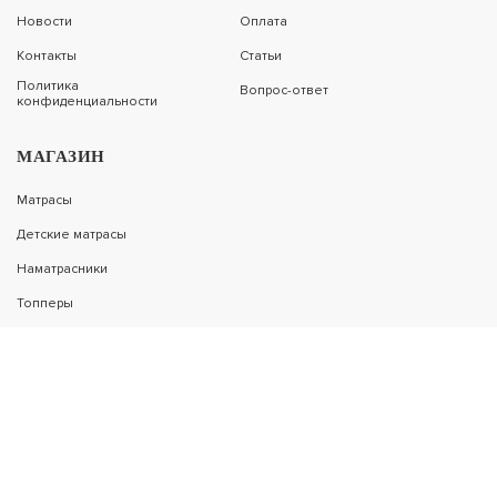
Новости
Оплата
Контакты
Статьи
-34%
Политика
Вопрос-ответ
МАТРАС LONAX BABY ППУ 10 (ЖАККАРД)
конфиденциальности
МАГАЗИН
8 989
ПОДРОБНЕЕ
5 843
Матрасы
Детские матрасы
Наматрасники
-25%
Топперы
МАТРАС LONAX BABY COCOS-9 (ЖАККАРД)
Подушки
Одеяла и пледы
10 611
Основания
ПОДРОБНЕЕ
7 958