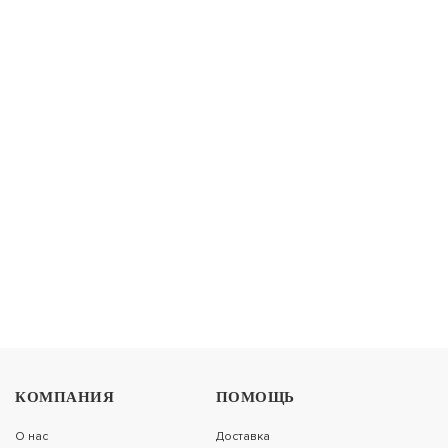
-29%
МАТРАС LONAX BABY LATEX-COCOS (ЖАККАРД)
13 014
ПОДРОБНЕЕ
9 110
-30%
МАТРАС LONAX BABY LATEX-COCOS LIGHT
9 582
КОМПАНИЯ
ПОМОЩЬ
ПОДРОБНЕЕ
6 707
О нас
Доставка