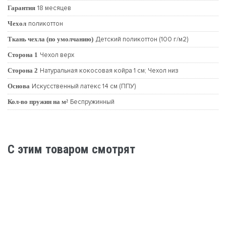
Гарантия
18 месяцев
Чехол
поликоттон
Ткань чехла (по умолчанию)
Детский поликоттон (100 г/м2)
Сторона 1
Чехол верх
Сторона 2
Натуральная кокосовая койра 1 см; Чехол низ
Основа
Искусственный латекс 14 см (ППУ)
Кол-во пружин на м²
Беспружинный
C этим товаром смотрят
-35%
МАТРАС LONAX BABY ППУ14-COCOS (ЖАККАРД)