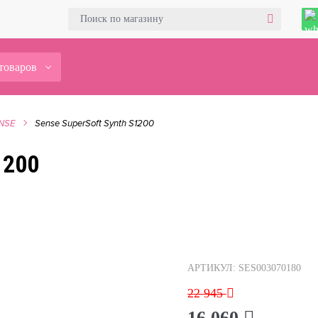
товаров
NSE
Sense SuperSoft Synth S1200
1200
АРТИКУЛ: SES003070180
22 945
16 060