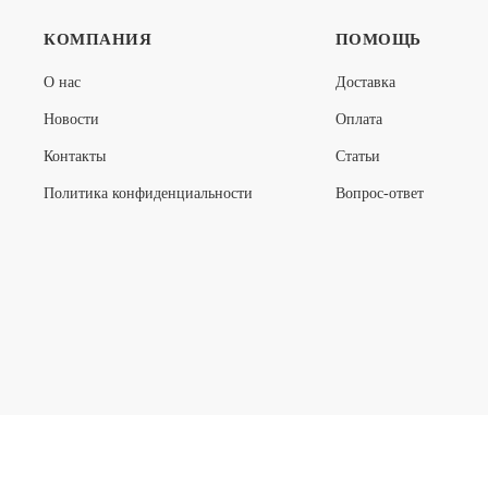
КОМПАНИЯ
ПОМОЩЬ
SENSE MEDIUM LUX S1200
SENSE MED
О нас
Доставка
Новости
Оплата
30 135
24 050
ПОДРОБНЕЕ
21 095
16 835
Контакты
Статьи
Политика конфиденциальности
Вопрос-ответ
-30%
-29%
© 2026 Интернет магазин Купи-кровать.РУ
SENSE SOFT S1200
SENSE MED