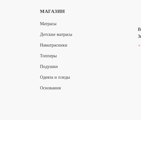
МАГАЗИН
IUM SYNTH S1200
SENSE SOFT S600
Матрасы
В
Детские матрасы
19 350
З
ПОДРОБНЕЕ
П
13 545
Наматрасники
+
Топперы
Подушки
-30%
Одеяла и пледы
Основания
Вся предст
IUM LUX S600 MINI
SENSE SOFT SYNTH S1200