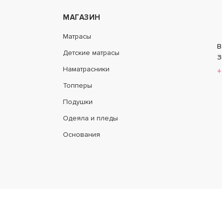
МАГАЗИН
UM LUX S600 MINI
SENSE SUPERSOFT S600
Матрасы
В
Детские матрасы
21 690
З
ПОДРОБНЕЕ
П
15 185
Наматрасники
+
Топперы
Подушки
-30%
Одеяла и пледы
Основания
Вся представлен
ERSOFT S1200
SENSE FIBER S600