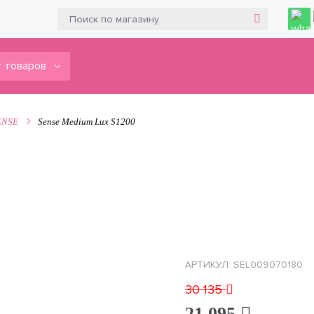
 товаров
ENSE
Sense Medium Lux S1200
АРТИКУЛ: SEL009070180
30 135
21 095