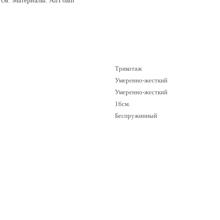
 см. Материалы: AirFoam
Трикотаж
Умеренно-жесткий
Умеренно-жесткий
16см.
Беспружинный
-29%