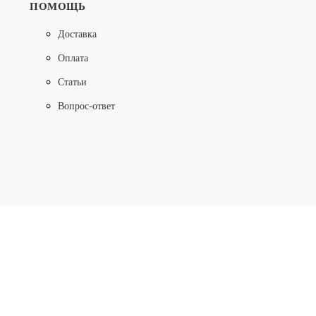
ПОМОЩЬ
Доставка
Оплата
Статьи
Вопрос-ответ
ROLL FOAM 14 COCOS SENS
15 000
10 500
ПОДРОБНЕЕ
-29%