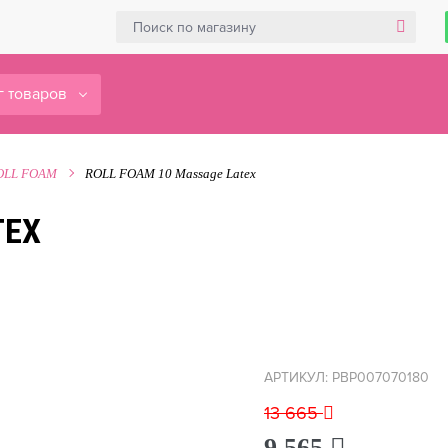
г товаров
OLL FOAM
ROLL FOAM 10 Massage Latex
TEX
АРТИКУЛ: PBP007070180
13 665
9 565