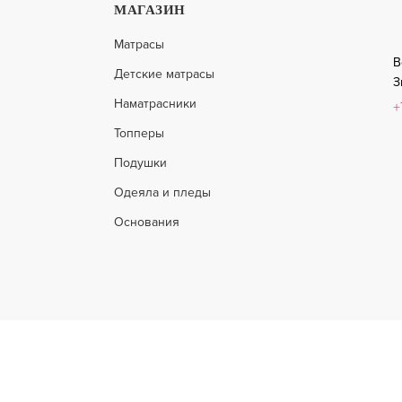
МАГАЗИН
HARD 14 MIX LUX
ROLL FOAM HARD 14 LATEX 
Матрасы
В
Детские матрасы
23 260
З
ПОДРОБНЕЕ
П
16 280
Наматрасники
+
Топперы
Подушки
-29%
Одеяла и пледы
Основания
Вся представл
 21 MASSAGE LATEX
ROLL FOAM 14 MASSAGE DO
наличия на склад
условиях не яв